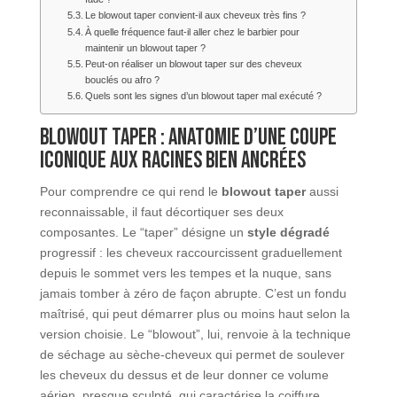
Le blowout taper convient-il aux cheveux très fins ?
À quelle fréquence faut-il aller chez le barbier pour
maintenir un blowout taper ?
Peut-on réaliser un blowout taper sur des cheveux
bouclés ou afro ?
Quels sont les signes d’un blowout taper mal exécuté ?
Blowout taper : anatomie d’une coupe
iconique aux racines bien ancrées
Pour comprendre ce qui rend le
blowout taper
aussi
reconnaissable, il faut décortiquer ses deux
composantes. Le “taper” désigne un
style dégradé
progressif : les cheveux raccourcissent graduellement
depuis le sommet vers les tempes et la nuque, sans
jamais tomber à zéro de façon abrupte. C’est un fondu
maîtrisé, qui peut démarrer plus ou moins haut selon la
version choisie. Le “blowout”, lui, renvoie à la technique
de séchage au sèche-cheveux qui permet de soulever
les cheveux du dessus et de leur donner ce volume
aérien, presque sculpté, qui caractérise la coiffure.