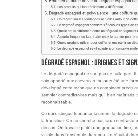
Entretien et durée de vie du dégradé espagnol da
Les produits qui font réellement la différence
Dégradé espagnol et polyvalence : une coiffure qu
Un regard sur les tendances actuelles autour de cett
Le dégradé espagnol convient-il à tous les types de 
Quelle est la différence entre un dégradé espagnol et 
À quelle fréquence faut-il aller chez le barbier pour en
Quels produits utiliser pour coiffer et entretenir un d
Le dégradé espagnol est-il adapté à un contexte profe
Dégradé espagnol : origines et sig
Le dégradé espagnol ne sort pas de nulle part. Il 
soin apporté aux cheveux a toujours été une forme
développé cette technique en combinant précisio
sembler contradictoires mais qui, bien maîtrisés
reconnaissable.
Ce qui distingue fondamentalement le dégradé e
la transition. On ne cherche pas ici un contraste 
dessus. On travaille plutôt une graduation fine, p
visible dans l’ensemble du rendu. Le résultat do