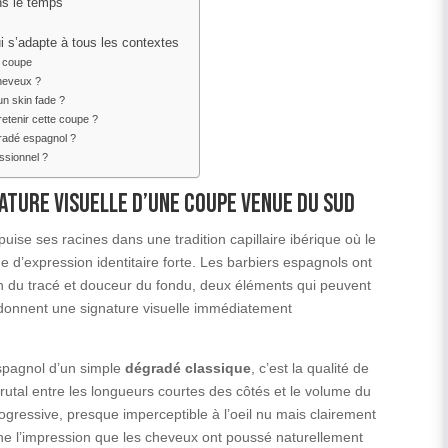
ns le temps
i s’adapte à tous les contextes
e coupe
cheveux ?
un skin fade ?
tretenir cette coupe ?
égradé espagnol ?
ssionnel ?
nature visuelle d’une coupe venue du Sud
puise ses racines dans une tradition capillaire ibérique où le
 d’expression identitaire forte. Les barbiers espagnols ont
n du tracé et douceur du fondu, deux éléments qui peuvent
, donnent une signature visuelle immédiatement
spagnol d’un simple
dégradé classique
, c’est la qualité de
brutal entre les longueurs courtes des côtés et le volume du
rogressive, presque imperceptible à l’oeil nu mais clairement
nne l’impression que les cheveux ont poussé naturellement