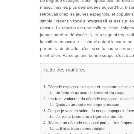
Le dégradé espagnol s’est imposé bien au-delà de
masculines les plus demandées aujourd’hui. Inspir
retrouvait chez les jeunes espagnols, et popularis
simple : créer un
fondu progressif et net
sur les
dessus. Le résultat est une coiffure lisible, soign
jamais paraître déplacée. Ni trop sage ni trop ra
la coiffure masculine : il séduit autant le cadre e
permettra de décider, c’est si cette coupe corres
d’entretien. Parce qu’une bonne coupe, c’est d’
Table des matières
Dégradé espagnol : origines et signature visuell
Un fondu net qui structure l’ensemble du visage
Les trois variantes du dégradé espagnol : choisir
Quelle variante selon votre type de cheveux
Ce que je vois en salon : la coupe espagnole face
L’erreur de jeunesse et la leçon qui en découle
Réaliser un dégradé espagnol parfait : les étapes 
La finition, étape souvent négligée