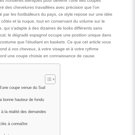
s frontières ibériques pour devenir l’une des coupes
é des chevelures travaillées avec précision que l’on
é par les footballeurs du pays, ce style repose sur une idée
 côtés et la nuque, tout en conservant du volume sur le
ée, qui s’adapte à des dizaines de looks différents sans
dical, le dégradé espagnol occupe une position unique dans
n costume que l’étudiant en baskets. Ce que cet article vous
pond à vos cheveux, à votre visage et à votre rythme
abord une coupe choisie en connaissance de cause.
e d’une coupe venue du Sud
 la bonne hauteur de fondu
 à la réalité des demandes
clés à connaître