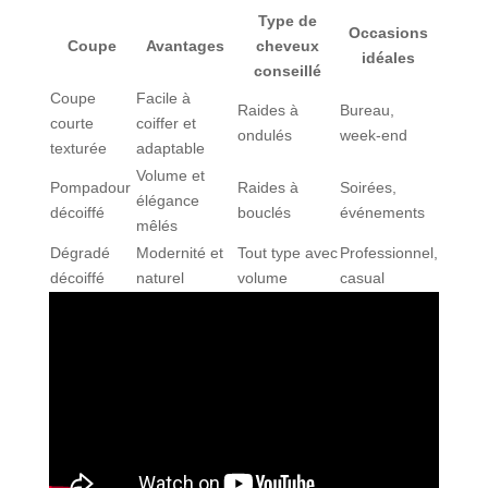
Type de
Occasions
Coupe
Avantages
cheveux
idéales
conseillé
Coupe
Facile à
Raides à
Bureau,
courte
coiffer et
ondulés
week-end
texturée
adaptable
Volume et
Pompadour
Raides à
Soirées,
élégance
décoiffé
bouclés
événements
mêlés
Dégradé
Modernité et
Tout type avec
Professionnel,
décoiffé
naturel
volume
casual