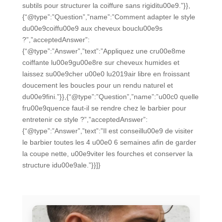
subtils pour structurer la coiffure sans rigiditu00e9.”}},
{“@type”:”Question”,”name”:”Comment adapter le style
du00e9coiffu00e9 aux cheveux bouclu00e9s
?”,”acceptedAnswer”:
{“@type”:”Answer”,”text”:”Appliquez une cru00e8me
coiffante lu00e9gu00e8re sur cheveux humides et
laissez su00e9cher u00e0 lu2019air libre en froissant
doucement les boucles pour un rendu naturel et
du00e9fini.”}},{“@type”:”Question”,”name”:”u00c0 quelle
fru00e9quence faut-il se rendre chez le barbier pour
entretenir ce style ?”,”acceptedAnswer”:
{“@type”:”Answer”,”text”:”Il est conseillu00e9 de visiter
le barbier toutes les 4 u00e0 6 semaines afin de garder
la coupe nette, u00e9viter les fourches et conserver la
structure idu00e9ale.”}}]}