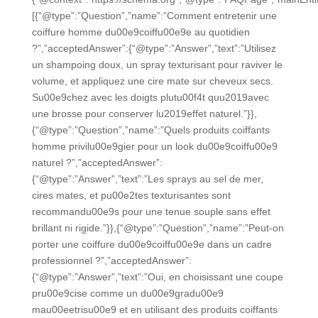
[{“@type”:”Question”,”name”:”Comment entretenir une
coiffure homme du00e9coiffu00e9e au quotidien
?”,”acceptedAnswer”:{“@type”:”Answer”,”text”:”Utilisez
un shampoing doux, un spray texturisant pour raviver le
volume, et appliquez une cire mate sur cheveux secs.
Su00e9chez avec les doigts plutu00f4t quu2019avec
une brosse pour conserver lu2019effet naturel.”}},
{“@type”:”Question”,”name”:”Quels produits coiffants
homme privilu00e9gier pour un look du00e9coiffu00e9
naturel ?”,”acceptedAnswer”:
{“@type”:”Answer”,”text”:”Les sprays au sel de mer,
cires mates, et pu00e2tes texturisantes sont
recommandu00e9s pour une tenue souple sans effet
brillant ni rigide.”}},{“@type”:”Question”,”name”:”Peut-on
porter une coiffure du00e9coiffu00e9e dans un cadre
professionnel ?”,”acceptedAnswer”:
{“@type”:”Answer”,”text”:”Oui, en choisissant une coupe
pru00e9cise comme un du00e9gradu00e9
mau00eetrisu00e9 et en utilisant des produits coiffants