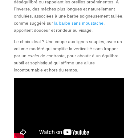
déséquilibré ou rappelant les oreilles proéminentes. À
l’inverse, des mèches plus longues et naturellement
ondulées, associées à une barbe soigneusement taillée,
comme suggéré sur
la barbe sans moustache
,
apportent douceur et rondeur au visage.
Le choix idéal ? Une coupe aux lignes souples, avec un
volume modéré qui amplifie la verticalité sans frapper
par un excès de contraste, pour aboutir à un équilibre
subtil et sophistiqué qui affirme une allure
incontournable et hors du temps.