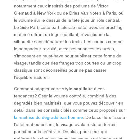
notamment ceux inspirés des podiums de Victor
Glemaud à New York ou de Dries Van Noten à Paris, où
le volume sur le dessus de la tête joue un rôle central.
Le Side Part, cette part latérale nette, avec un brushing
maîtrisé offrant un léger gonflant, révolutionne la
silhouette sans dénaturer les traits. Les coupes comme
le pompadour revisité, avec ses nuances texturées,
s’imposent en must-have pour sublimer cette forme de
visage, tandis que des franges trop courtes ou un crop
classique sont déconseillés pour ne pas casser
l’équilibre naturel.
Comment adapter votre
style capillaire
à ces
tendances? Oser le volume contrôlé, combiné à des
dégradés bien maîtrisés, que vous pouvez découvrir en
détail dans les conseils ciblés comme ceux proposés sur
la maîtrise du dégradé bas homme
. De la coiffure lisse à
l’effet mat ou brillant, le visage ovale reste un terrain
parfait pour la créativité. De plus, pour ceux qui
préfèrent les cheveux longs, les coupes mi-longues ont