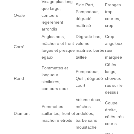
Visage plus long
Side Part,
Franges
que large,
Pompadour,
trop
Ovale
contours
dégradé
courtes,
légèrement
maîtrisé
crop
arrondis
Angles nets,
Dégradé bas,
Crop
mâchoire et front
volume
anguleux,
Carré
larges et presque
maîtrisé, barbe
raie
égaux
taillée
marquée
Côtés
Pommettes et
Pompadour,
longs,
longueur
Rond
Quiff, dégradé
cheveux
similaires,
court
ras sur le
contours doux
dessus
Volume doux,
Coupe
Pommettes
mèches
droite,
Diamant
saillantes, front et
ondulées,
côtés très
mâchoire étroits
barbe sans
courts
moustache