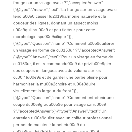
frange sur un visage ovale ?”,”acceptedAnswer”:
{“@type”:”Answer”,”text”:”La frange sur un visage ovale
tend u00e0 casser lu2019harmonie naturelle et la
douceur des lignes, donnant un aspect moins
u00e9quilibru00e9 et peu flatteur pour cette
morphologie spu00e9cifique.”}},
{“@type”:”Question”,”name”:”Comment u00e9quilibrer
un visage en forme de cu0153ur ?”,”acceptedAnswer”:
{“@type”:”Answer”,”text”:”Pour un visage en forme de
cu0153ur, il est recommandu00e9 de privilu00e9gier
des coupes mi-longues avec du volume sur les
cu00f4tu00e9s et de garder une barbe pleine pour
harmoniser la mu00e2choire et ru00e9duire
visuellement la largeur du front.”}},
{“@type”:”Question”,”name”:”Comment entretenir une
coupe du00e9gradu00e9e pour visage carru00e9
?”,”acceptedAnswer”:{“@type”:”Answer”,”text”:”Un
entretien ru00e9gulier avec un coiffeur professionnel
permet de maintenir la nettetu00e9 du
du00e9gradu00e9 bas pour visage carru00e9.