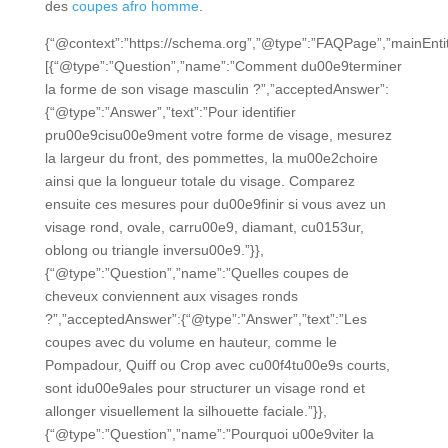
des
coupes afro homme
.
{“@context”:”https://schema.org”,”@type”:”FAQPage”,”mainEntit
[{“@type”:”Question”,”name”:”Comment du00e9terminer
la forme de son visage masculin ?”,”acceptedAnswer”:
{“@type”:”Answer”,”text”:”Pour identifier
pru00e9cisu00e9ment votre forme de visage, mesurez
la largeur du front, des pommettes, la mu00e2choire
ainsi que la longueur totale du visage. Comparez
ensuite ces mesures pour du00e9finir si vous avez un
visage rond, ovale, carru00e9, diamant, cu0153ur,
oblong ou triangle inversu00e9.”}},
{“@type”:”Question”,”name”:”Quelles coupes de
cheveux conviennent aux visages ronds
?”,”acceptedAnswer”:{“@type”:”Answer”,”text”:”Les
coupes avec du volume en hauteur, comme le
Pompadour, Quiff ou Crop avec cu00f4tu00e9s courts,
sont idu00e9ales pour structurer un visage rond et
allonger visuellement la silhouette faciale.”}},
{“@type”:”Question”,”name”:”Pourquoi u00e9viter la