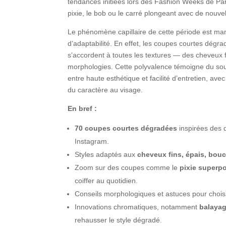
tendances initiées lors des Fashion Weeks de Par
pixie, le bob ou le carré plongeant avec de nouve
Le phénomène capillaire de cette période est marq
d’adaptabilité. En effet, les coupes courtes dég
s’accordent à toutes les textures — des cheveux f
morphologies. Cette polyvalence témoigne du souci
entre haute esthétique et facilité d’entretien, ave
du caractère au visage.
En bref :
70 coupes courtes dégradées
inspirées des d
Instagram.
Styles adaptés aux
cheveux fins, épais, bouc
Zoom sur des coupes comme le
pixie superp
coiffer au quotidien.
Conseils morphologiques et astuces pour chois
Innovations chromatiques, notamment
balayag
rehausser le style dégradé.