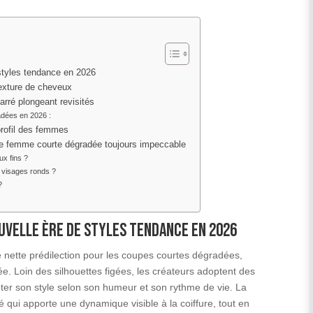
styles tendance en 2026
texture de cheveux
arré plongeant revisités
adées en 2026 :
profil des femmes
fure femme courte dégradée toujours impeccable
x fins ?
 visages ronds ?
?
uvelle ère de styles tendance en 2026
ne nette prédilection pour les coupes courtes dégradées,
. Loin des silhouettes figées, les créateurs adoptent des
er son style selon son humeur et son rythme de vie. La
 qui apporte une dynamique visible à la coiffure, tout en