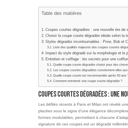
Table des matières
Coupes courtes dégradées : une nouvelle ère de 
Choisir la coupe courte dégradée idéale selon la 
Styles dégradés incontournables : Pixie, Bob et C
Liste des qualités majeures des coupes courtes dégr
Impact du style dégradé sur la morphologie et le 
Entretien et coiffage : les secrets pour une coif
Quelle coupe courte dégradée choisir pour des cheveu
Les coupes courtes dégradées conviennent-elles aux
Quelle coupe courte est recommandée après 50 ans 
Comment entretenir une coupe courte dégradée ?
Coupes courtes dégradées : une no
Les défilés récents à Paris et Milan ont révélé u
placées sous le signe d’une élégance décomplexée
formes modulables, permettant à chacune d’adapt
signature de ces coupes est un dégradé millimétré