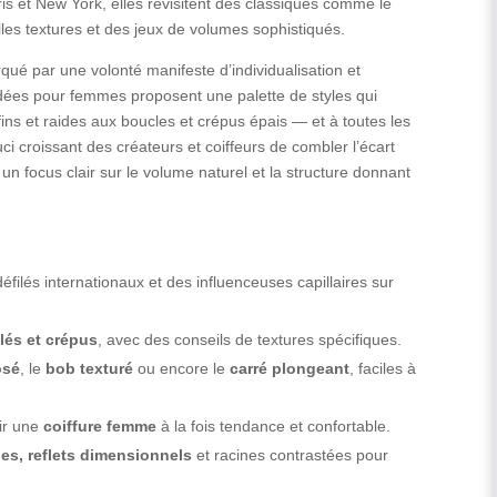
is et New York, elles revisitent des classiques comme le
lles textures et des jeux de volumes sophistiqués.
ué par une volonté manifeste d’individualisation et
radées pour femmes proposent une palette de styles qui
ins et raides aux boucles et crépus épais — et à toutes les
 croissant des créateurs et coiffeurs de combler l’écart
c un focus clair sur le volume naturel et la structure donnant
éfilés internationaux et des influenceuses capillaires sur
lés et crépus
, avec des conseils de textures spécifiques.
osé
, le
bob texturé
ou encore le
carré plongeant
, faciles à
ir une
coiffure femme
à la fois tendance et confortable.
es, reflets dimensionnels
et racines contrastées pour