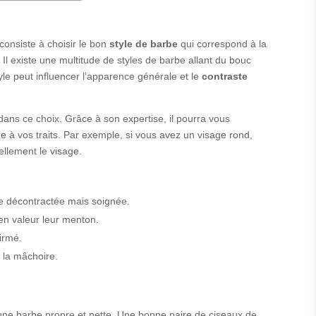
onsiste à choisir le bon
style de barbe
qui correspond à la
Il existe une multitude de styles de barbe allant du bouc
yle peut influencer l’apparence générale et le
contraste
ans ce choix. Grâce à son expertise, il pourra vous
 à vos traits. Par exemple, si vous avez un visage rond,
ellement le visage.
re décontractée mais soignée.
 en valeur leur menton.
firmé.
 la mâchoire.
r une barbe propre et nette. Une bonne paire de ciseaux de