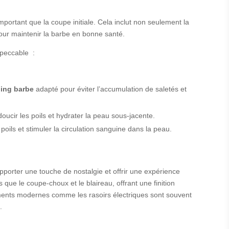
important que la coupe initiale. Cela inclut non seulement la
pour maintenir la barbe en bonne santé.
mpeccable :
ing barbe
adapté pour éviter l’accumulation de saletés et
oucir les poils et hydrater la peau sous-jacente.
poils et stimuler la circulation sanguine dans la peau.
pporter une touche de nostalgie et offrir une expérience
ls que le coupe-choux et le blaireau, offrant une finition
uments modernes comme les rasoirs électriques sont souvent
.