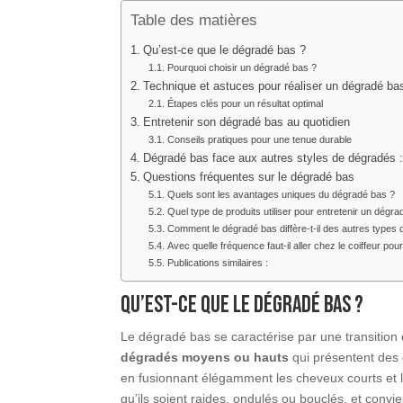
Table des matières
Qu’est-ce que le dégradé bas ?
Pourquoi choisir un dégradé bas ?
Technique et astuces pour réaliser un dégradé ba
Étapes clés pour un résultat optimal
Entretenir son dégradé bas au quotidien
Conseils pratiques pour une tenue durable
Dégradé bas face aux autres styles de dégradés 
Questions fréquentes sur le dégradé bas
Quels sont les avantages uniques du dégradé bas ?
Quel type de produits utiliser pour entretenir un dégra
Comment le dégradé bas diffère-t-il des autres types
Avec quelle fréquence faut-il aller chez le coiffeur po
Publications similaires :
Qu’est-ce que le dégradé bas ?
Le dégradé bas se caractérise par une transitio
dégradés moyens ou hauts
qui présentent des 
en fusionnant élégamment les cheveux courts et l
qu’ils soient raides, ondulés ou bouclés, et conv